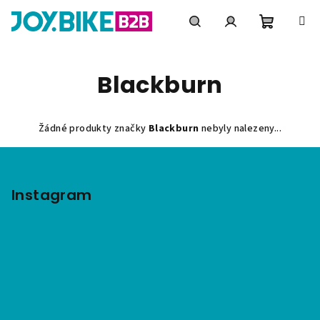
Přejít
na
obsah
Nákupní
Hledat
Přihlášení
Blackburn
košík
Žádné produkty značky
Blackburn
nebyly nalezeny...
Z
á
p
Instagram
a
t
í