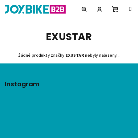
Přejít
na
obsah
Nákupní
Hledat
Přihlášení
EXUSTAR
košík
Žádné produkty značky
EXUSTAR
nebyly nalezeny...
Z
á
p
Instagram
a
t
í