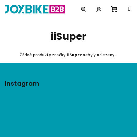
Přejít
na
obsah
Nákupní
Hledat
Přihlášení
iiSuper
košík
Žádné produkty značky
iiSuper
nebyly nalezeny...
Z
á
p
Instagram
a
t
í