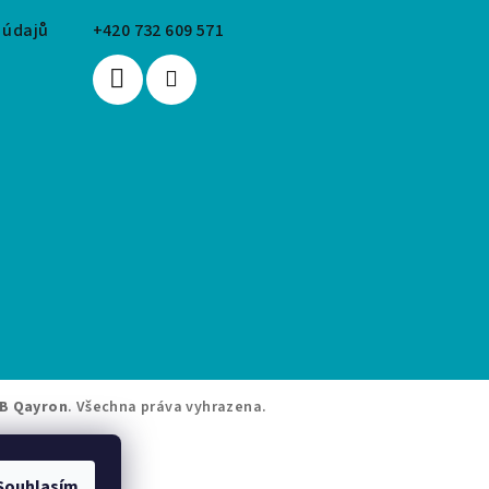
 údajů
+420 732 609 571
B Qayron
. Všechna práva vyhrazena.
Souhlasím