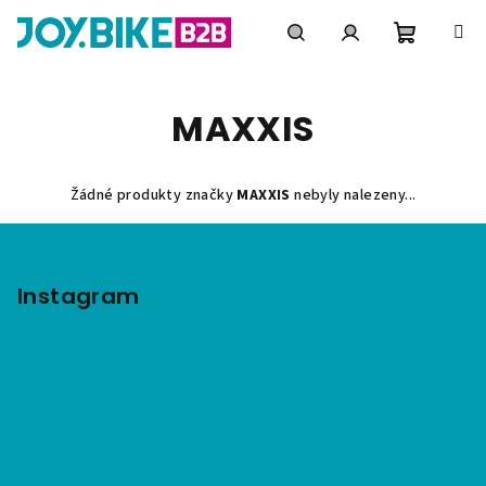
Přejít
na
obsah
Nákupní
Hledat
Přihlášení
MAXXIS
košík
Žádné produkty značky
MAXXIS
nebyly nalezeny...
Z
á
p
Instagram
a
t
í