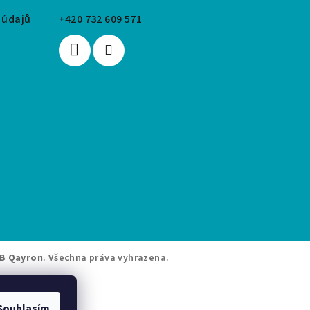
 údajů
+420 732 609 571
B Qayron
. Všechna práva vyhrazena.
Souhlasím