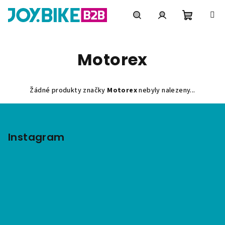
Přejít
na
obsah
Nákupní
Hledat
Přihlášení
Motorex
košík
Žádné produkty značky
Motorex
nebyly nalezeny...
Z
á
p
Instagram
a
t
í